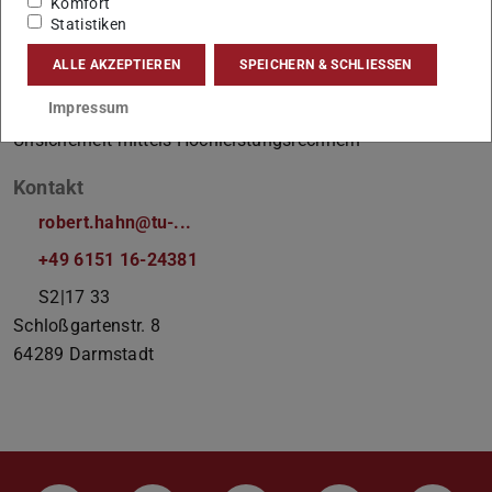
Komfort
Statistiken
ALLE AKZEPTIEREN
SPEICHERN & SCHLIESSEN
Arbeitsgebiet(e)
Impressum
Berechnung elektromagnetischer Felder unter
Unsicherheit mittels Hochleistungsrechnern
Kontakt
robert.hahn@tu-...
+49 6151 16-24381
S2|17 33
Schloßgartenstr. 8
64289
Darmstadt