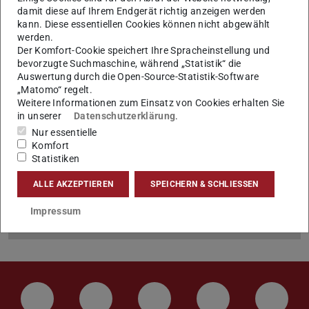
damit diese auf Ihrem Endgerät richtig anzeigen werden
kann. Diese essentiellen Cookies können nicht abgewählt
werden.
Sitemap
Der Komfort-Cookie speichert Ihre Spracheinstellung und
bevorzugte Suchmaschine, während „Statistik“ die
Auswertung durch die Open-Source-Statistik-Software
www.temf.tu-darmstadt.de
„Matomo“ regelt.
Weitere Informationen zum Einsatz von Cookies erhalten Sie
Home
in unserer
Datenschutzerklärung
.
Nur essentielle
Team
Komfort
Statistiken
Mitarbeitende
ALLE AKZEPTIEREN
SPEICHERN & SCHLIESSEN
Alumni
Impressum
Publikationen
LinkedIn-Seite der TU Darmstadt
Instagram-Kanal der TU Darmstad
Bluesky-Kanal der TU D
Facebook-Seite
YouTu