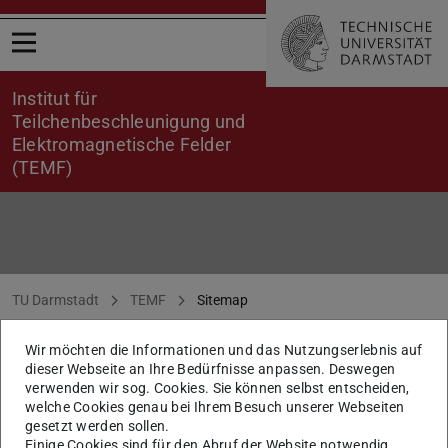
Menü öffnen
Institut für
Teilchenbeschleunigung und
Elektromagnetische Felder
(TEMF)
Sitemap
Sie befinden sich hier:
TU Darmstadt
TEMF
Sitemap
Wir möchten die Informationen und das Nutzungserlebnis auf
dieser Webseite an Ihre Bedürfnisse anpassen. Deswegen
verwenden wir sog. Cookies. Sie können selbst entscheiden,
welche Cookies genau bei Ihrem Besuch unserer Webseiten
gesetzt werden sollen.
Einige Cookies sind für den Abruf der Website notwendig,