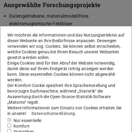
Ausgewählte Forschungsprojekte
Datengetriebene, materialmodellfreie
elektromagnetische Feldlöser
Numerische Simulation mit physikalisch-informierten
Wir möchten die Informationen und das Nutzungserlebnis auf
neuronalen Netzen
dieser Webseite an Ihre Bedürfnisse anpassen. Deswegen
verwenden wir sog. Cookies. Sie können selbst entscheiden,
Bayes'sche Inferenzmethoden zur
welche Cookies genau bei Ihrem Besuch unserer Webseiten
Parameteridentifikation in biologischen und
gesetzt werden sollen.
elektrotechnischen Systemen
Einige Cookies sind für den Abruf der Website notwendig,
damit diese auf Ihrem Endgerät richtig anzeigen werden
Tensor-Dekomposition zum Lösen hochdimensionaler
kann. Diese essentiellen Cookies können nicht abgewählt
multilinearer Systeme
werden.
Unsicherheitsquantifizierung für Modelle mit
Der Komfort-Cookie speichert Ihre Spracheinstellung und
bevorzugte Suchmaschine, während „Statistik“ die
hochdimensionalen Ein- und Ausgängen
Auswertung durch die Open-Source-Statistik-Software
Surrogat-basierte Entwurfsoptimierung
„Matomo“ regelt.
Weitere Informationen zum Einsatz von Cookies erhalten Sie
in unserer
Datenschutzerklärung
.
Gruppenleitung
Nur essentielle
Komfort
Statistiken