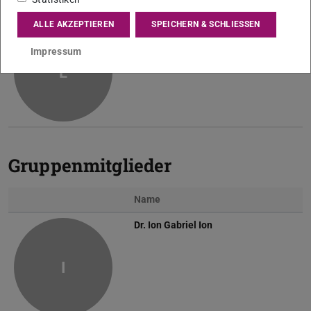
Name
ALLE AKZEPTIEREN
SPEICHERN & SCHLIESSEN
Dr.-Ing.
Dimitrios Loukrezis
Impressum
L
Gruppenmitglieder
Name
Dr.
Ion Gabriel Ion
I