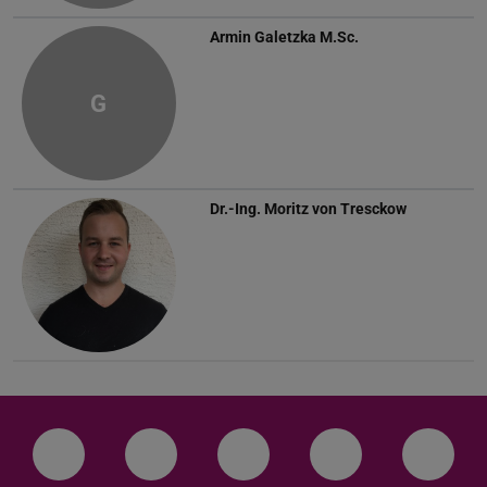
Armin Galetzka
M.Sc.
G
Dr.-Ing.
Moritz von Tresckow
LinkedIn-Seite der TU Darmstadt
Instagram-Kanal der TU Darmstad
Bluesky-Kanal der TU D
Facebook-Seite
YouTu