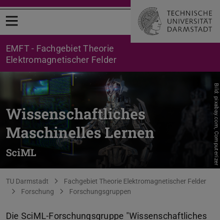
Menü öffnen
EMFT - Fachgebiet Theorie
Elektromagnetischer Felder
Bild: pixabay.com, Computerizer
Wissenschaftliches
Maschinelles Lernen
SciML
Sie befinden sich hier:
TU Darmstadt
Fachgebiet Theorie Elektromagnetischer Felder
Forschung
Forschungsgruppen
Die SciML-Forschungsgruppe "Wissenschaftliches